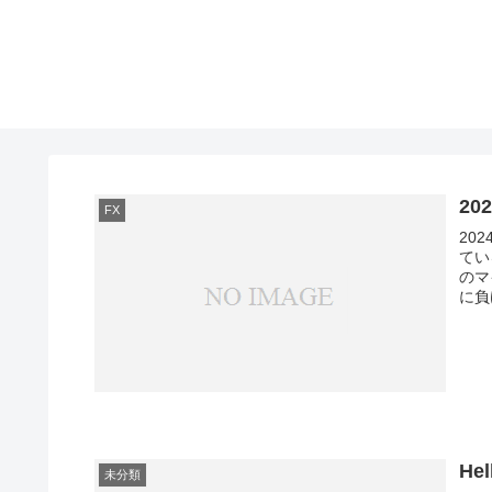
20
FX
20
てい
のマイナスが…。
に負
Hel
未分類